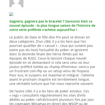
Gagnera, gagnera pas le bracelet ? Savourez bien ce
nouvel épisode : la plus longue saison de l’histoire de
votre série préférée s’achève aujourd’hui !
Le public de D
ans la Tête d’un Pro
peut se diviser en
deux catégories. D’un côté, il y a les fans que l’on
pourrait qualifier de « casual » : ceux qui suivent peu
(voire pas du tout) l’actualité du poker, et ignorent
donc là destinée finale des héros filmés par les
équipes de R2D2. Ceux-là lancent chaque nouvel
épisode en se demandant si cela sera celui où leur
joueur préféré tombe au champ d’honneur, vaincu par
un frustrant coin-flip ou un setup venu de l’espace.
Pour eux, le suspens est maximal et intégral : l’attente
avant le prochain chapitre est terriblement longue,
une véritable torture que l’on nous reproche souvent.
De l’autre côté, il y a les fans de poker assidus. Ces
« regs » consultent régulièrement les sites d’info
dédiés au poker, rafraîchissent plusieurs fois par jour
les coverages Winamax en direct des WSOP ou de