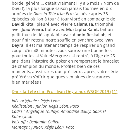
bordel général… c’était vraiment il y a 6 mois ? Nom de
Dieu !), la plus longue saison jamais tournée en dix
années de
Dans la Tête d’un Pro
s’achève après 33
épisodes où l’on à tour à tour vibré en compagnie de
Davidi Kitai
, pleuré avec
Pierre Calamusa
, triomphé
avec
Joao Vieira
, bullé avec
Mustapha Kanit
, fait un
petit tour de décapotable avec
Aladin Reskallah
, et
pour finir retenu notre souffle en synchro avec
Ivan
Deyra
. Il est maintenant temps de respirer un grand
coup : d’ici 48 minutes, vous saurez une bonne fois
pour toutes si ValueMerguez est rentré, à l’âge de 25
ans, dans l’histoire du poker en remportant le bracelet
de champion du monde. Profitez-bien de ces
moments, aussi rares que précieux : après, votre série
préféré va s’offrir quelques semaines de vacances
bien méritées !
Dans la Tête d’un Pro : Ivan Deyra aux WSOP 2019 (11)
Idée originale : Régis Leon
Réalisation : Junior, Régis Léon, Paco
Cadre : Angélique Thillays, Amandine Bailly, Gabriel
Kaluszynski
Voix off : Benjamin Gallen
Montage : Junior, Régis Léon, Paco