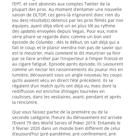
l’EPT, et sont abonnés aux comptes Twitter de la
plupart des pros. Au moment d’entamer une nouvelle
saison de DLTDP, ces gens-là n’ignorent donc rien du
(ou des) résultat(s) obtenus par les pros filmés par nos
équipes, ayant déjà vibré un an plus tôt au rythme
des
updates
envoyées depuis Vegas. Pour eux, notre
série phare se regarde donc comme un bon vieil
épisode de
Columbo
: dès le début, on sait déjà qui a
fait le coup, et le plaisir viendra non pas de savoir qui
est le meutrier, mais
comment
le dit meurtrier va finir
par se faire arrêter par l’inspecteur à l’imper froissé et
au cigare fatigué. Episode après épisode, ils savourent
comme un nectar les raisonnements du joueur mis en
lumière, découvrant sous un angle nouveau les coups
qu’ils avaient vécu en direct l’été précédent. Ils se
régalent d’un match qu’ils ont déjà vu, mais dont la
rediffusion est enrichie d’images tournées en
coulisses, dans les vestiaires, avant, pendant et après
la rencontre.
Que vous faisiez partie de la première ou de la
seconde catégorie, l’heure du dénouement est arrivée
l’Event 79 des World Series of Poker 2019. Entamée le
3 février 2020 dans un monde bien différent de celui
d’aujourd’hui (pré-pandémie, pré-confinement, pré-