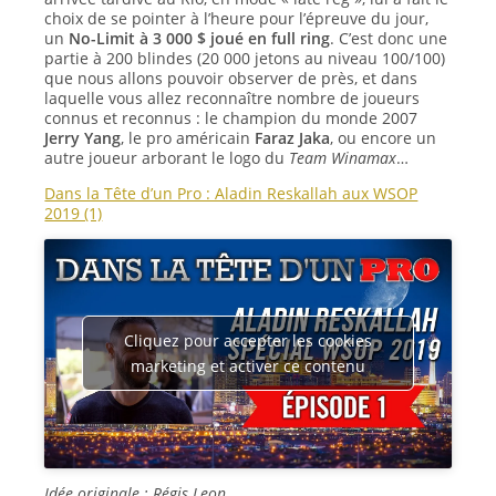
choix de se pointer à l’heure pour l’épreuve du jour,
un
No-Limit à 3 000 $ joué en full ring
. C’est donc une
partie à 200 blindes (20 000 jetons au niveau 100/100)
que nous allons pouvoir observer de près, et dans
laquelle vous allez reconnaître nombre de joueurs
connus et reconnus : le champion du monde 2007
Jerry Yang
, le pro américain
Faraz Jaka
, ou encore un
autre joueur arborant le logo du
Team Winamax
…
Dans la Tête d’un Pro : Aladin Reskallah aux WSOP
2019 (1)
Cliquez pour accepter les cookies
marketing et activer ce contenu
Idée originale : Régis Leon