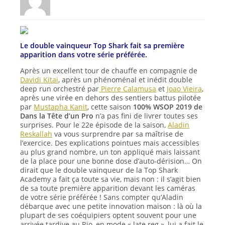
Le double vainqueur Top Shark fait sa première
apparition dans votre série préférée.
Après un excellent tour de chauffe en compagnie de
Davidi Kitai
, après un phénoménal et inédit double
deep run orchestré par
Pierre Calamusa
et
Joao Vieira
,
après une virée en dehors des sentiers battus pilotée
par
Mustapha Kanit
, cette saison
100% WSOP 2019 de
Dans la Tête d’un Pro
n’a pas fini de livrer toutes ses
surprises. Pour le 22e épisode de la saison,
Aladin
Reskallah
va vous surprendre par sa maîtrise de
l’exercice. Des explications pointues mais accessibles
au plus grand nombre, un ton appliqué mais laissant
de la place pour une bonne dose d’auto-dérision… On
dirait que le double vainqueur de la Top Shark
Academy a fait ça toute sa vie, mais non : il s’agit bien
de sa toute première apparition devant les caméras
de votre série préférée ! Sans compter qu’Aladin
débarque avec une petite innovation maison : là où la
plupart de ses coéquipiers optent souvent pour une
arrivée tardive au Rio, en mode « late reg », lui a fait le