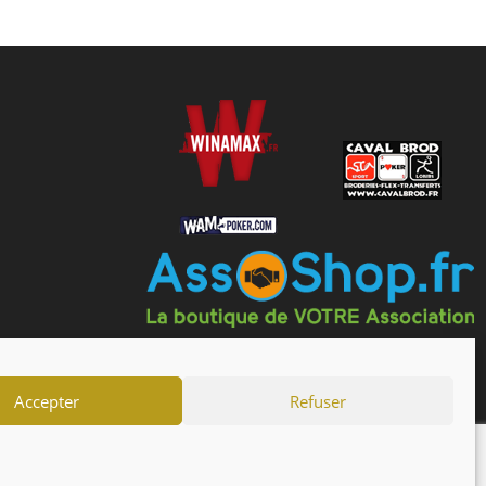
Accepter
Refuser
drier
Actualités
Forum
Mentions Légales
s générales