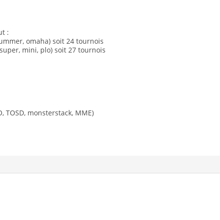
t :
 summer, omaha) soit 24 tournois
uper, mini, plo) soit 27 tournois
 BO, TOSD, monsterstack, MME)