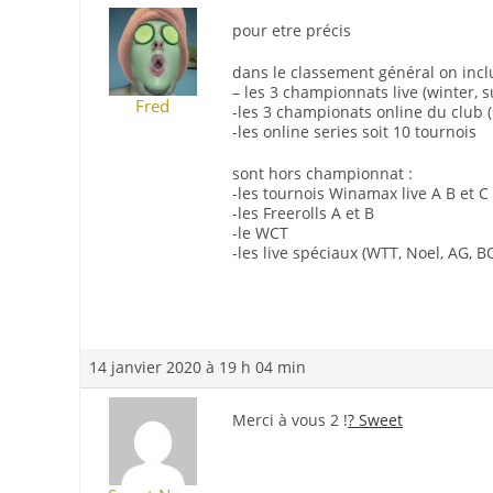
pour etre précis
dans le classement général on inclu
– les 3 championnats live (winter,
Fred
-les 3 championats online du club (s
-les online series soit 10 tournois
sont hors championnat :
-les tournois Winamax live A B et C
-les Freerolls A et B
-le WCT
-les live spéciaux (WTT, Noel, AG,
14 janvier 2020 à 19 h 04 min
Merci à vous 2 !
? Sweet