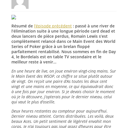
Résumé de
l’épisode précédent
: passé à une river de
l’élimination suite à une longue période card dead et
deux lancers de pièce perdus, Romain Lewis s’est
complètement relancé dans ce Main Event des World
Series of Poker grâce à un brelan floppé
parfaitement rentabilisé. Nous sommes en fin de Day
4, le Bordelais est en table TV secondaire et le
meilleur reste à venir…
En une heure de live, on joue environ vingt-cinq mains. Sur
le Main Event des WSOP, ce chiffre se situe plutôt autour
de vingt. On reçoit une paire d’As toutes les deux cent
vingt et une mains en moyenne, ce qui équivaudrait donc
à une fois par jour environ. Si je devais choisir le moment
où je la découvre, j’opterais pour le dernier niveau, celui
qui vaut le plus d’oseille.
Deux heures restantes au compteur pour aujourd’hui.
Dernier niveau atteint. Cartes distribuées. Les voilà, deux
beaux Aces. Un petit sentiment de légèreté envahit mon
corps. Je n’ai toujours pas joué assez d’heures pour être