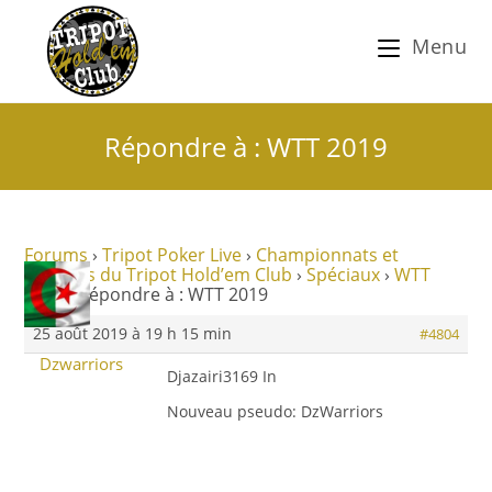
Menu
Répondre à : WTT 2019
Forums
›
Tripot Poker Live
›
Championnats et
tournois du Tripot Hold’em Club
›
Spéciaux
›
WTT
2019
›
Répondre à : WTT 2019
25 août 2019 à 19 h 15 min
#4804
Dzwarriors
Djazairi3169 In
Nouveau pseudo: DzWarriors